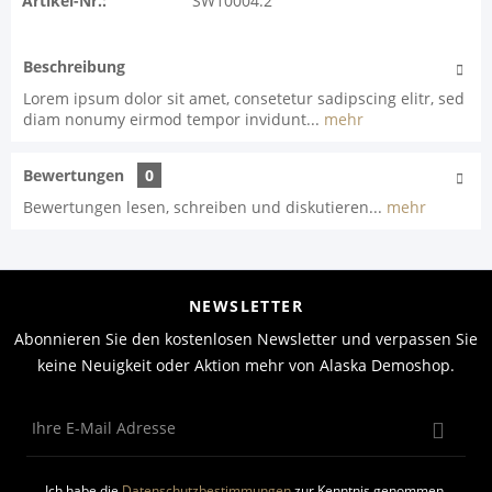
Artikel-Nr.:
SW10004.2
Beschreibung
Lorem ipsum dolor sit amet, consetetur sadipscing elitr, sed
diam nonumy eirmod tempor invidunt...
mehr
Bewertungen
0
Bewertungen lesen, schreiben und diskutieren...
mehr
NEWSLETTER
Abonnieren Sie den kostenlosen Newsletter und verpassen Sie
keine Neuigkeit oder Aktion mehr von Alaska Demoshop.
Ich habe die
Datenschutzbestimmungen
zur Kenntnis genommen.