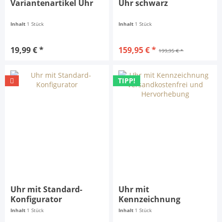
Variantenartikel Uhr
Uhr schwarz
Inhalt
1 Stück
Inhalt
1 Stück
19,99 € *
159,95 € *
199,95 € *
TIPP!
Uhr mit Standard-
Uhr mit
Konfigurator
Kennzeichnung
Versandkostenfrei
Inhalt
1 Stück
Inhalt
1 Stück
und...