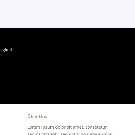
igkeit
Über Uns
Lorem ipsum dolor sit amet, consetetur
sadipscing elitr, sed diam nonumy eirmod