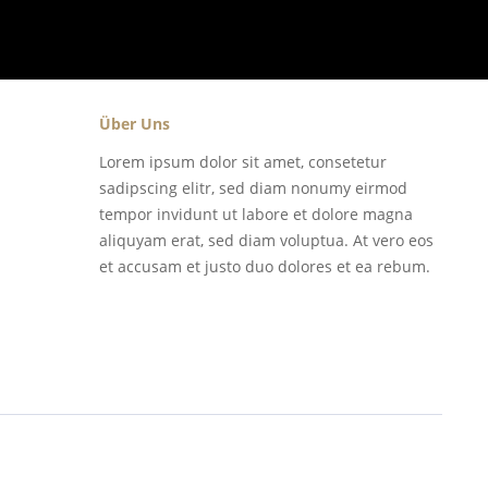
Über Uns
Lorem ipsum dolor sit amet, consetetur
sadipscing elitr, sed diam nonumy eirmod
tempor invidunt ut labore et dolore magna
aliquyam erat, sed diam voluptua. At vero eos
et accusam et justo duo dolores et ea rebum.