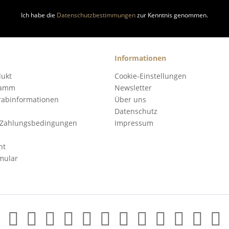
Ich habe die
Datenschutzbestimmungen
zur Kenntnis genommen.
Informationen
dukt
Cookie-Einstellungen
ramm
Newsletter
orabinformationen
Über uns
Datenschutz
 Zahlungsbedingungen
Impressum
ht
mular