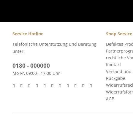
Service Hotline
Shop Service
Telefonische Unterstützung und Beratung
Defektes Pro
Partnerprog
unter:
rechtliche V
0180 - 000000
Kontakt
Versand und
Mo-Fr, 09:00 - 17:00 Uhr
Rückgabe
Widerrufsrec
Widerrufsfor
AGB