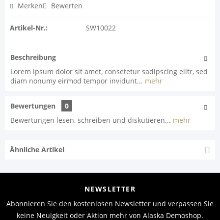
Merken
Bewerten
Artikel-Nr.:
SW10022
Beschreibung
Lorem ipsum dolor sit amet, consetetur sadipscing elitr, sed
diam nonumy eirmod tempor invidunt...
mehr
Bewertungen
0
Bewertungen lesen, schreiben und diskutieren...
mehr
Ähnliche Artikel
NEWSLETTER
Abonnieren Sie den kostenlosen Newsletter und verpassen Sie
keine Neuigkeit oder Aktion mehr von Alaska Demoshop.