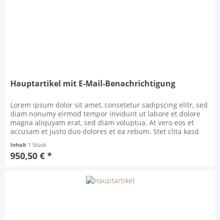
Hauptartikel mit E-Mail-Benachrichtigung
Lorem ipsum dolor sit amet, consetetur sadipscing elitr, sed
diam nonumy eirmod tempor invidunt ut labore et dolore
magna aliquyam erat, sed diam voluptua. At vero eos et
accusam et justo duo dolores et ea rebum. Stet clita kasd
gubergren, no sea takimata sanctus est Lorem ipsum dolor
Inhalt
1 Stück
sit amet. Lorem ipsum dolor sit amet, consetetur sadipscing
950,50 € *
elitr, sed diam nonumy eirmod...