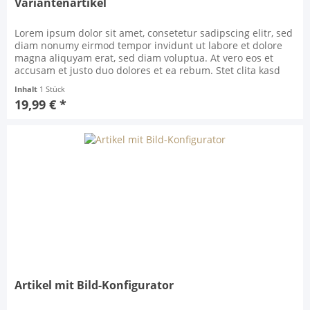
Variantenartikel
Lorem ipsum dolor sit amet, consetetur sadipscing elitr, sed
diam nonumy eirmod tempor invidunt ut labore et dolore
magna aliquyam erat, sed diam voluptua. At vero eos et
accusam et justo duo dolores et ea rebum. Stet clita kasd
gubergren, no sea takimata sanctus est Lorem ipsum dolor
Inhalt
1 Stück
sit amet. Lorem ipsum dolor sit amet, consetetur sadipscing
19,99 € *
elitr, sed diam nonumy eirmod...
Artikel mit Bild-Konfigurator