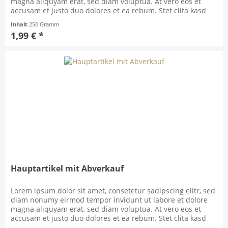
magna aliquyam erat, sed diam voluptua. At vero eos et
accusam et justo duo dolores et ea rebum. Stet clita kasd
gubergren, no sea takimata sanctus est Lorem ipsum dolor
Inhalt
250 Gramm
sit amet. Lorem ipsum dolor sit amet, consetetur sadipscing
1,99 € *
elitr, sed diam nonumy eirmod...
Hauptartikel mit Abverkauf
Lorem ipsum dolor sit amet, consetetur sadipscing elitr, sed
diam nonumy eirmod tempor invidunt ut labore et dolore
magna aliquyam erat, sed diam voluptua. At vero eos et
accusam et justo duo dolores et ea rebum. Stet clita kasd
gubergren, no sea takimata sanctus est Lorem ipsum dolor