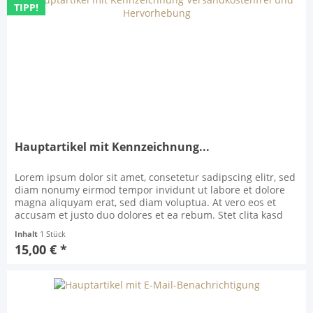
TIPP!
Hauptartikel mit Kennzeichnung...
Lorem ipsum dolor sit amet, consetetur sadipscing elitr, sed
diam nonumy eirmod tempor invidunt ut labore et dolore
magna aliquyam erat, sed diam voluptua. At vero eos et
accusam et justo duo dolores et ea rebum. Stet clita kasd
gubergren, no sea takimata sanctus est Lorem ipsum dolor
Inhalt
1 Stück
sit amet. Lorem ipsum dolor sit amet, consetetur sadipscing
15,00 € *
elitr, sed diam nonumy eirmod...