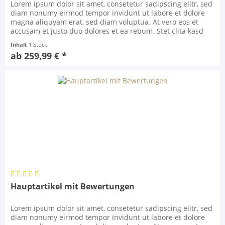
Lorem ipsum dolor sit amet, consetetur sadipscing elitr, sed
diam nonumy eirmod tempor invidunt ut labore et dolore
magna aliquyam erat, sed diam voluptua. At vero eos et
accusam et justo duo dolores et ea rebum. Stet clita kasd
gubergren, no sea takimata sanctus est Lorem ipsum dolor
Inhalt
1 Stück
sit amet. Lorem ipsum dolor sit amet, consetetur sadipscing
ab 259,99 € *
elitr, sed diam nonumy eirmod...
Hauptartikel mit Bewertungen
Lorem ipsum dolor sit amet, consetetur sadipscing elitr, sed
diam nonumy eirmod tempor invidunt ut labore et dolore