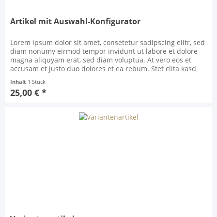
Artikel mit Auswahl-Konfigurator
Lorem ipsum dolor sit amet, consetetur sadipscing elitr, sed
diam nonumy eirmod tempor invidunt ut labore et dolore
magna aliquyam erat, sed diam voluptua. At vero eos et
accusam et justo duo dolores et ea rebum. Stet clita kasd
gubergren, no sea takimata sanctus est Lorem ipsum dolor
Inhalt
1 Stück
sit amet. Lorem ipsum dolor sit amet, consetetur sadipscing
25,00 € *
elitr, sed diam nonumy eirmod...