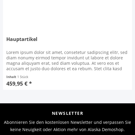
Hauptartikel
Lorem ipsum dolor sit amet, consetetur sadipscing elitr, sed
diam nonumy eirmod tempor invidunt ut labore et dolore
magna aliquyam erat, sed diam voluptua. At vero eos et
accusam et justo duo dolores et ea rebum. Stet clita kasd
gubergren, no sea takimata sanctus est Lorem ipsum dolor
Inhalt
1 Stück
sit amet. Lorem ipsum dolor sit amet, consetetur sadipscing
459,95 € *
elitr, sed diam nonumy eirmod...
NEWSLETTER
Abonnieren Sie den kostenlosen Newsletter und verpassen Sie
keine Neuigkeit oder Aktion mehr von Alaska Demoshop.