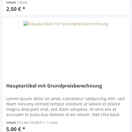
Inhalt
1 Stück
sit amet. Lorem ipsum dolor sit amet, consetetur sadipscing
2,50 € *
elitr, sed diam nonumy eirmod...
Hauptartikel mit Grundpreisberechnung
Lorem ipsum dolor sit amet, consetetur sadipscing elitr, sed
diam nonumy eirmod tempor invidunt ut labore et dolore
magna aliquyam erat, sed diam voluptua. At vero eos et
accusam et justo duo dolores et ea rebum. Stet clita kasd
gubergren, no sea takimata sanctus est Lorem ipsum dolor
Inhalt
0.5 Liter
(10,00 € * / 1 Liter)
sit amet. Lorem ipsum dolor sit amet, consetetur sadipscing
5,00 € *
elitr, sed diam nonumy eirmod...