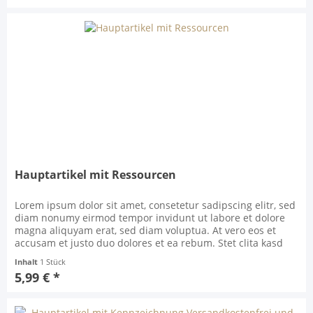
Hauptartikel mit Ressourcen
Lorem ipsum dolor sit amet, consetetur sadipscing elitr, sed
diam nonumy eirmod tempor invidunt ut labore et dolore
magna aliquyam erat, sed diam voluptua. At vero eos et
accusam et justo duo dolores et ea rebum. Stet clita kasd
gubergren, no sea takimata sanctus est Lorem ipsum dolor
Inhalt
1 Stück
sit amet. Lorem ipsum dolor sit amet, consetetur sadipscing
5,99 € *
elitr, sed diam nonumy eirmod...