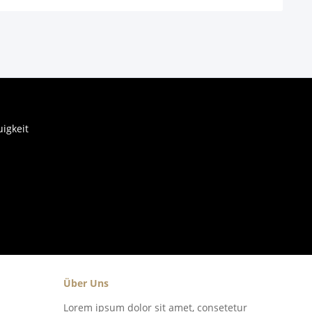
igkeit
Über Uns
Lorem ipsum dolor sit amet, consetetur